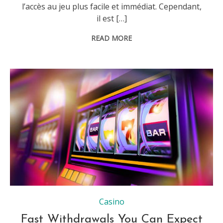
l’accès au jeu plus facile et immédiat. Cependant,
il est […]
READ MORE
Casino
Fast Withdrawals You Can Expect