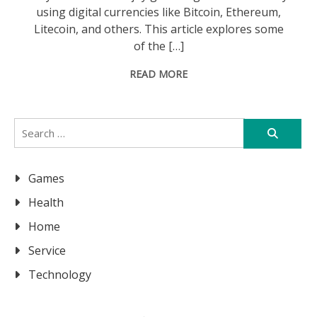
using digital currencies like Bitcoin, Ethereum,
Litecoin, and others. This article explores some
of the […]
READ MORE
Search
for:
Games
Health
Home
Service
Technology