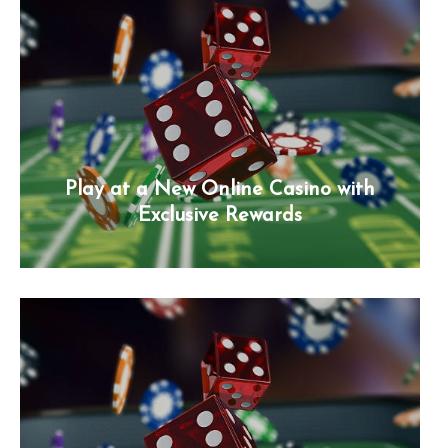
Play at a New Online Casino with
Exclusive Rewards