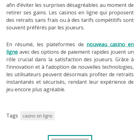
afin d’éviter les surprises désagréables au moment de
retirer ses gains. Les casinos en ligne qui proposent
des retraits sans frais ou à des tarifs compétitifs sont
souvent préférés par les joueurs.
En résumé, les plateformes de
nouveau casino en
ligne
avec des options de paiement rapides jouent un
rôle crucial dans la satisfaction des joueurs. Grâce à
l’innovation et à l’adoption de nouvelles technologies,
les utilisateurs peuvent désormais profiter de retraits
instantanés et sécurisés, rendant leur expérience de
jeu encore plus agréable.
Tags
casino en ligne