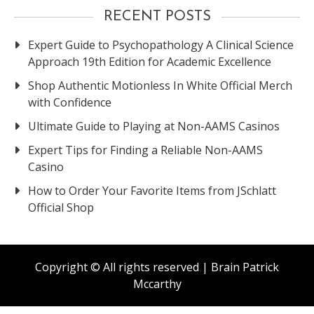
RECENT POSTS
Expert Guide to Psychopathology A Clinical Science
Approach 19th Edition for Academic Excellence
Shop Authentic Motionless In White Official Merch
with Confidence
Ultimate Guide to Playing at Non-AAMS Casinos
Expert Tips for Finding a Reliable Non-AAMS
Casino
How to Order Your Favorite Items from JSchlatt
Official Shop
Copyright © All rights reserved | Brain Patrick
Mccarthy