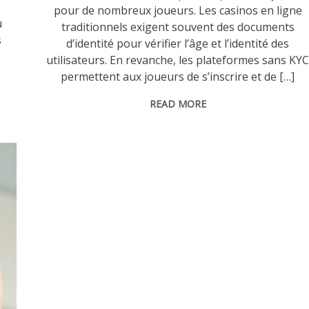
pour de nombreux joueurs. Les casinos en ligne
u
traditionnels exigent souvent des documents
s
d’identité pour vérifier l’âge et l’identité des
utilisateurs. En revanche, les plateformes sans KY
permettent aux joueurs de s’inscrire et de […]
READ MORE