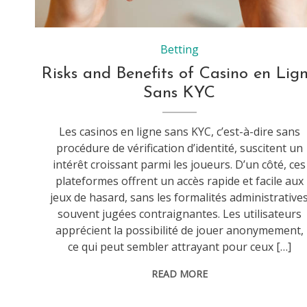
Creative background, online casino, in a man's hand a smartphone with playing cards, roulette and chips, black-gold background. Internet gambling concept. Copy space.
Betting
Risks and Benefits of Casino en Lig
Sans KYC
Les casinos en ligne sans KYC, c’est-à-dire sans
procédure de vérification d’identité, suscitent un
intérêt croissant parmi les joueurs. D’un côté, ces
plateformes offrent un accès rapide et facile aux
jeux de hasard, sans les formalités administrative
souvent jugées contraignantes. Les utilisateurs
apprécient la possibilité de jouer anonymement,
ce qui peut sembler attrayant pour ceux […]
READ MORE