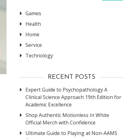
Games
Health
Home
Service
Technology
RECENT POSTS
Expert Guide to Psychopathology A
Clinical Science Approach 19th Edition for
Academic Excellence
Shop Authentic Motionless In White
Official Merch with Confidence
Ultimate Guide to Playing at Non-AAMS