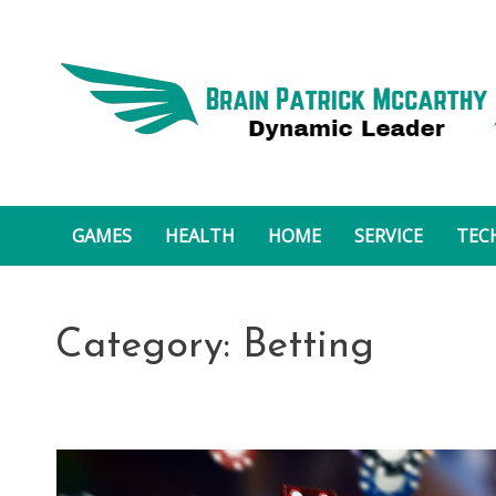
Skip
to
content
Brain Patrick Mccarthy
GAMES
HEALTH
HOME
SERVICE
TEC
Category:
Betting