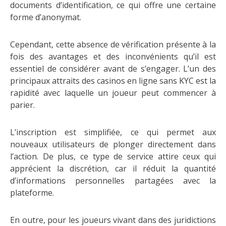
documents d’identification, ce qui offre une certaine
forme d’anonymat.
Cependant, cette absence de vérification présente à la
fois des avantages et des inconvénients qu’il est
essentiel de considérer avant de s’engager. L’un des
principaux attraits des casinos en ligne sans KYC est la
rapidité avec laquelle un joueur peut commencer à
parier.
L’inscription est simplifiée, ce qui permet aux
nouveaux utilisateurs de plonger directement dans
l’action. De plus, ce type de service attire ceux qui
apprécient la discrétion, car il réduit la quantité
d’informations personnelles partagées avec la
plateforme.
En outre, pour les joueurs vivant dans des juridictions