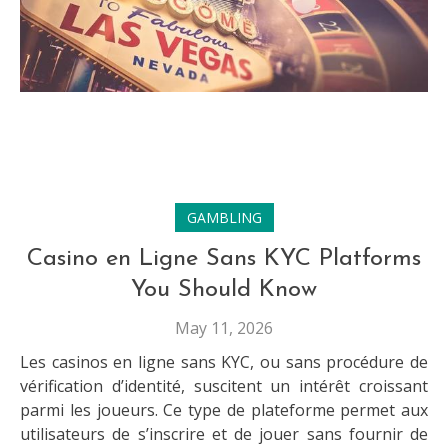
GAMBLING
Casino en Ligne Sans KYC Platforms
You Should Know
May 11, 2026
Les casinos en ligne sans KYC, ou sans procédure de
vérification d’identité, suscitent un intérêt croissant
parmi les joueurs. Ce type de plateforme permet aux
utilisateurs de s’inscrire et de jouer sans fournir de