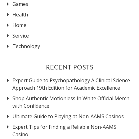
Games
Health
Home
Service
Technology
RECENT POSTS
Expert Guide to Psychopathology A Clinical Science
Approach 19th Edition for Academic Excellence
Shop Authentic Motionless In White Official Merch
with Confidence
Ultimate Guide to Playing at Non-AAMS Casinos
Expert Tips for Finding a Reliable Non-AAMS
Casino