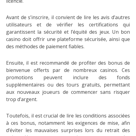
licencié.
Avant de s’inscrire, il convient de lire les avis d’autres
utilisateurs et de vérifier les certifications qui
garantissent la sécurité et l’équité des jeux. Un bon
casino doit offrir une plateforme sécurisée, ainsi que
des méthodes de paiement fiables.
Ensuite, il est recommandé de profiter des bonus de
bienvenue offerts par de nombreux casinos. Ces
promotions peuvent inclure des fonds
supplémentaires ou des tours gratuits, permettant
aux nouveaux joueurs de commencer sans risquer
trop d’argent.
Toutefois, il est crucial de lire les conditions associées
à ces bonus, notamment les exigences de mise, afin
d’éviter les mauvaises surprises lors du retrait des