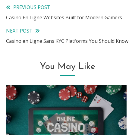
PREVIOUS POST
Read
Casino En Ligne Websites Built for Modern Gamers
more
NEXT POST
articles
Casino en Ligne Sans KYC Platforms You Should Know
You May Like