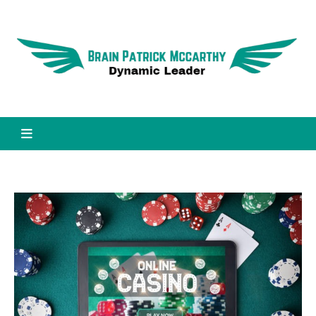
Skip
to
Dy
content
L
Brain Patrick Mccarthy