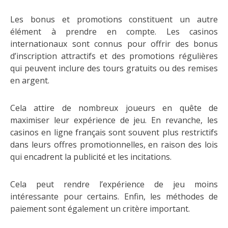
Les bonus et promotions constituent un autre
élément à prendre en compte. Les casinos
internationaux sont connus pour offrir des bonus
d’inscription attractifs et des promotions régulières
qui peuvent inclure des tours gratuits ou des remises
en argent.
Cela attire de nombreux joueurs en quête de
maximiser leur expérience de jeu. En revanche, les
casinos en ligne français sont souvent plus restrictifs
dans leurs offres promotionnelles, en raison des lois
qui encadrent la publicité et les incitations.
Cela peut rendre l’expérience de jeu moins
intéressante pour certains. Enfin, les méthodes de
paiement sont également un critère important.