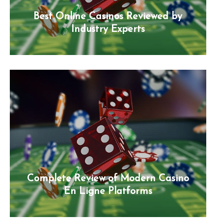
Best Online Casinos Reviewed by
Industry Experts
Complete Review of Modern Casino
En Ligne Platforms