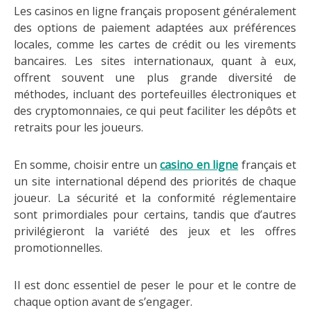
Les casinos en ligne français proposent généralement
des options de paiement adaptées aux préférences
locales, comme les cartes de crédit ou les virements
bancaires. Les sites internationaux, quant à eux,
offrent souvent une plus grande diversité de
méthodes, incluant des portefeuilles électroniques et
des cryptomonnaies, ce qui peut faciliter les dépôts et
retraits pour les joueurs.
En somme, choisir entre un
casino en ligne
français et
un site international dépend des priorités de chaque
joueur. La sécurité et la conformité réglementaire
sont primordiales pour certains, tandis que d’autres
privilégieront la variété des jeux et les offres
promotionnelles.
Il est donc essentiel de peser le pour et le contre de
chaque option avant de s’engager.