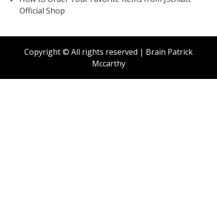
Official Shop
Copyright © All rights reserved | Brain Patrick
Mccarthy