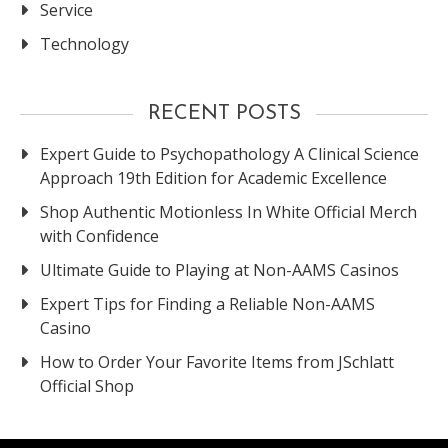
Service
Technology
RECENT POSTS
Expert Guide to Psychopathology A Clinical Science
Approach 19th Edition for Academic Excellence
Shop Authentic Motionless In White Official Merch
with Confidence
Ultimate Guide to Playing at Non-AAMS Casinos
Expert Tips for Finding a Reliable Non-AAMS
Casino
How to Order Your Favorite Items from JSchlatt
Official Shop