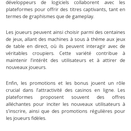
développeurs de logiciels collaborent avec les
plateformes pour offrir des titres captivants, tant en
termes de graphismes que de gameplay.
Les joueurs peuvent ainsi choisir parmi des centaines
de jeux, allant des machines à sous à thème aux jeux
de table en direct, où ils peuvent interagir avec de
véritables croupiers. Cette variété contribue à
maintenir l’intérêt des utilisateurs et à attirer de
nouveaux joueurs.
Enfin, les promotions et les bonus jouent un rôle
crucial dans l’attractivité des casinos en ligne. Les
plateformes proposent souvent des offres
alléchantes pour inciter les nouveaux utilisateurs à
s’inscrire, ainsi que des promotions régulières pour
les joueurs fidèles.