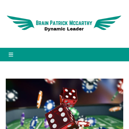
Skip
to
Dy
content
L
Brain Patrick Mccarthy