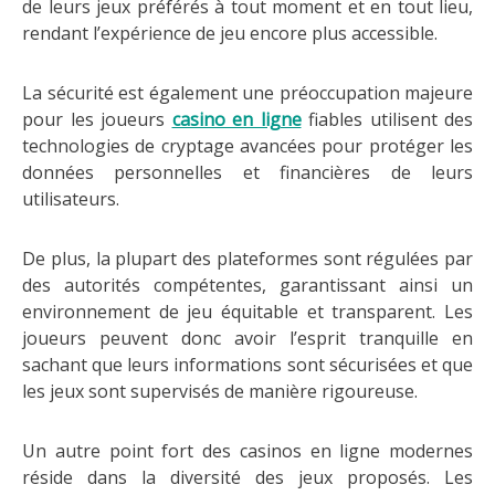
de leurs jeux préférés à tout moment et en tout lieu,
rendant l’expérience de jeu encore plus accessible.
La sécurité est également une préoccupation majeure
pour les joueurs
casino en ligne
fiables utilisent des
technologies de cryptage avancées pour protéger les
données personnelles et financières de leurs
utilisateurs.
De plus, la plupart des plateformes sont régulées par
des autorités compétentes, garantissant ainsi un
environnement de jeu équitable et transparent. Les
joueurs peuvent donc avoir l’esprit tranquille en
sachant que leurs informations sont sécurisées et que
les jeux sont supervisés de manière rigoureuse.
Un autre point fort des casinos en ligne modernes
réside dans la diversité des jeux proposés. Les